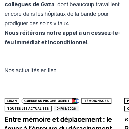
collègues de Gaza
, dont beaucoup travaillent
encore dans les hôpitaux de la bande pour
prodiguer des soins vitaux.
Nous réitérons notre appel à un cessez-le-
feu immédiat et inconditionnel.
Nos actualités en lien
Faire un don
LIBAN
GUERRE AU PROCHE-ORIENT
TÉMOIGNAGES
P
TOUTES LES ACTUALITÉS
04/08/2026
O
Entre mémoire et déplacement : le
«
foyer à l’épreuve du déracinement
P