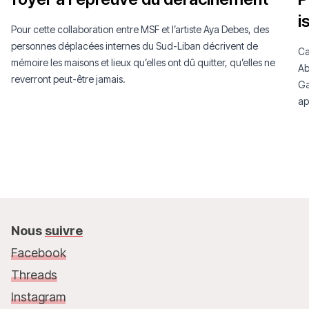
i
Pour cette collaboration entre MSF et l’artiste Aya Debes, des
personnes déplacées internes du Sud-Liban décrivent de
Ca
mémoire les maisons et lieux qu’elles ont dû quitter, qu’elles ne
Ab
reverront peut-être jamais.
Ga
ap
Nous
suivre
Facebook
Threads
Instagram