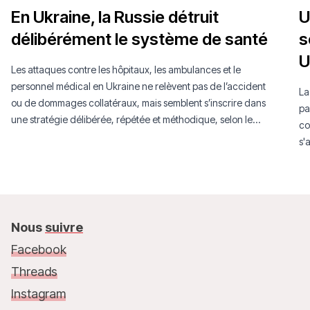
En Ukraine, la Russie détruit
U
délibérément le système de santé
s
U
Les attaques contre les hôpitaux, les ambulances et le
personnel médical en Ukraine ne relèvent pas de l’accident
La
ou de dommages collatéraux, mais semblent s’inscrire dans
pa
une stratégie délibérée, répétée et méthodique, selon le
co
dernier rapport MSF.
s'
su
Nous
suivre
Facebook
Threads
Instagram