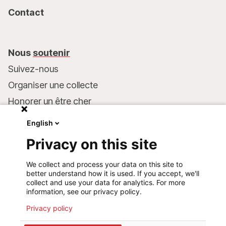
Contact
Nous
soutenir
Suivez-nous
Organiser une collecte
Honorer un être cher
Inscrire MSF dans votre testament
English
Entreprises et philanthropie
Privacy on this site
Faire un don
We collect and process your data on this site to
Coordonnées bancaires :
better understand how it is used. If you accept, we'll
LU75 1111 0000 4848 0000
collect and use your data for analytics. For more
information, see our privacy policy.
Comportement responsable
Privacy policy