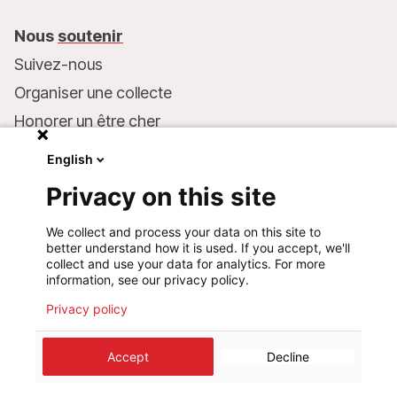
Nous
soutenir
Suivez-nous
Organiser une collecte
Honorer un être cher
Inscrire MSF dans votre testament
English
Entreprises et philanthropie
Privacy on this site
Faire un don
We collect and process your data on this site to
Coordonnées bancaires :
better understand how it is used. If you accept, we'll
LU75 1111 0000 4848 0000
collect and use your data for analytics. For more
information, see our privacy policy.
Comportement responsable
Privacy policy
©
2026
Médecins Sans Frontières Luxembourg
Accept
Decline
Mentions légales
Politique de confidentialité
Cookie preferences