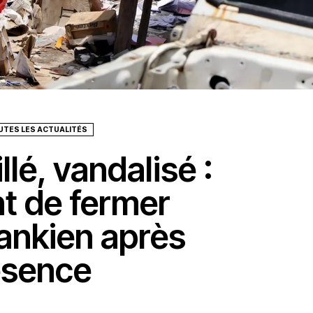
UTES LES ACTUALITÉS
lé, vandalisé :
t de fermer
Lankien après
ésence