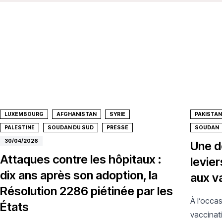
LUXEMBOURG
AFGHANISTAN
SYRIE
PAKISTAN
PALESTINE
SOUDAN DU SUD
PRESSE
SOUDAN
30/04/2026
Une d
Attaques contre les hôpitaux :
levier
dix ans après son adoption, la
aux v
Résolution 2286 piétinée par les
À l’occa
États
vaccinat