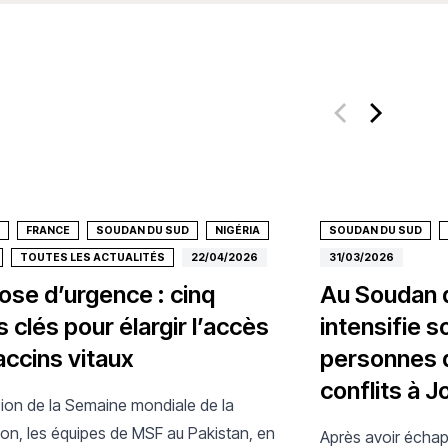
FRANCE
SOUDAN DU SUD
NIGÉRIA
SOUDAN DU SUD
TOUTES LES ACTUALITÉS
22/04/2026
31/03/2026
ose d’urgence : cinq
Au Soudan 
s clés pour élargir l’accès
intensifie s
accins vitaux
personnes d
conflits à J
sion de la Semaine mondiale de la
ion, les équipes de MSF au Pakistan, en
Après avoir échap