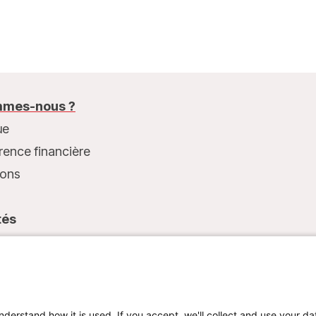
de MSF ont traité une moyenne de 169 cas par
mois à l'hôpital général de référence de
Salamabila, et un total de 1 800 personnes au
courant de l’année 2021 dans toute la zone de
santé de Salamabila.
mes-nous ?
ue
rence financière
ions
tés
t
nderstand how it is used. If you accept, we'll collect and use your da