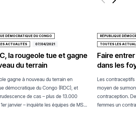
QUE DÉMOCRATIQUE DU CONGO
RÉPUBLIQUE DÉMOC
LES ACTUALITÉS
07/04/2021
TOUTES LES ACTUAL
C, la rougeole tue et gagne
Faire entrer
veau du terrain
dans les fo
ole gagne à nouveau du terrain en
Les contraceptifs
ue démocratique du Congo (RDC), et
moyen de surmonte
crudescence de cas – plus de 13.000
contraception. D
 1er janvier – inquiète les équipes de MSF
femmes un contra
 pour y faire face.
quatre de ses pro