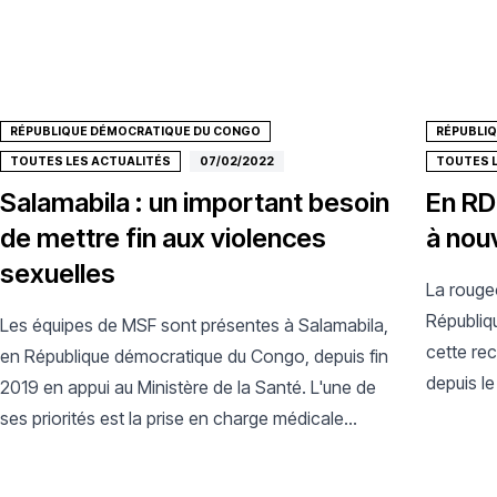
RÉPUBLIQUE DÉMOCRATIQUE DU CONGO
RÉPUBLI
TOUTES LES ACTUALITÉS
07/02/2022
TOUTES 
Salamabila : un important besoin
En RD
de mettre fin aux violences
à nou
sexuelles
La rouge
Républiq
Les équipes de MSF sont présentes à Salamabila,
cette re
en République démocratique du Congo, depuis fin
depuis le
2019 en appui au Ministère de la Santé. L'une de
déployées
ses priorités est la prise en charge médicale
gratuite et le suivi psychologique des
survivant(e)s de violences sexuelles. Les équipes