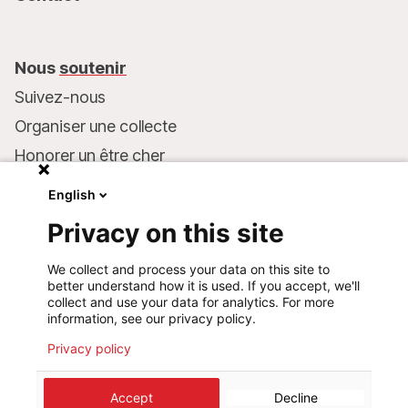
Nous
soutenir
Suivez-nous
Organiser une collecte
Honorer un être cher
Inscrire MSF dans votre testament
English
Entreprises et philanthropie
Privacy on this site
Faire un don
We collect and process your data on this site to
Coordonnées bancaires :
better understand how it is used. If you accept, we'll
LU75 1111 0000 4848 0000
collect and use your data for analytics. For more
information, see our privacy policy.
Comportement responsable
Privacy policy
©
2026
Médecins Sans Frontières Luxembourg
Accept
Decline