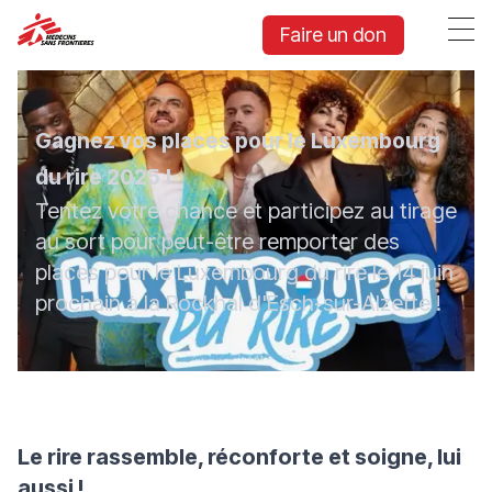
Faire un don
Gagnez vos places pour le Luxembourg
du rire 2025 !
Tentez votre chance et participez au tirage
au sort pour peut-être remporter des
places pour le Luxembourg du rire le 14 juin
prochain à la Rockhal d'Esch-sur-Alzette !
Le rire rassemble, réconforte et soigne, lui
aussi !