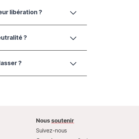
ur libération ?
tralité ?
Pourquoi MSF a-t-elle suspendu certaines activités médicales à l'hôpital Nasser ?
Nous
soutenir
Suivez-nous