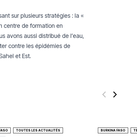
nt sur plusieurs stratégies : la «
un centre de formation en
us avons aussi distribué de l’eau,
tter contre les épidémies de
Sahel et Est.
FASO
TOUTES LES ACTUALITÉS
BURKINA FASO
T