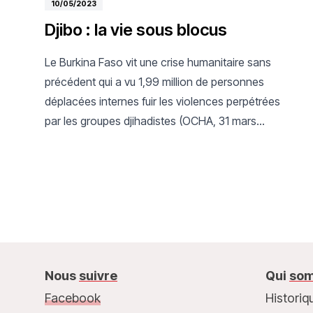
10/05/2023
Djibo : la vie sous blocus
Le Burkina Faso vit une crise humanitaire sans
précédent qui a vu 1,99 million de personnes
déplacées internes fuir les violences perpétrées
par les groupes djihadistes (OCHA, 31 mars
2023). La ville de Djibo, située dans la région du
Sahel au nord du pays, vit sous blocus des
groupes armés non-étatiques depuis plus d’un an.
Nous
suivre
Qui
som
Facebook
Historiq