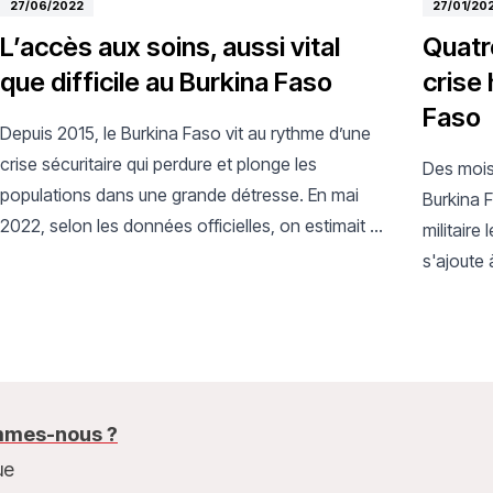
27/06/2022
27/01/20
L’accès aux soins, aussi vital
Quatr
que difficile au Burkina Faso
crise
Faso
Depuis 2015, le Burkina Faso vit au rythme d’une
crise sécuritaire qui perdure et plonge les
Des mois
populations dans une grande détresse. En mai
Burkina 
2022, selon les données officielles, on estimait à
militaire 
plus de 1,9 millions de personnes déplacées
s'ajoute 
internes dans le pays et plus de 500 centres de
conflit 
santé fermés ou fonctionnant au minima. La
de la sé
situation humanitaire est chaque semaine un peu
de plus e
plus inquiétante et comme bien souvent, le
nombreus
manque d’attention médiatique et le manque de
de la nou
mes-nous ?
financements vont de pair.
médicaux
ue
égalemen