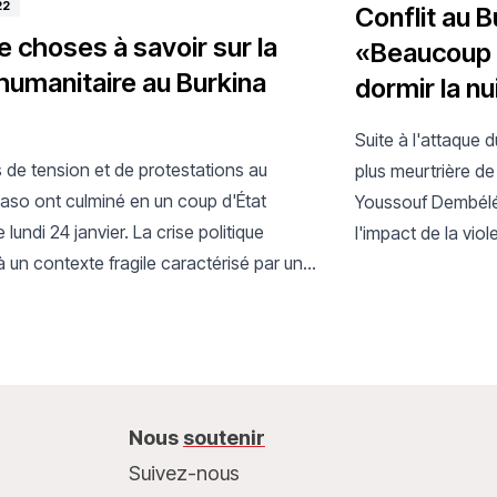
22
Conflit au B
e choses à savoir sur la
«Beaucoup 
 humanitaire au Burkina
dormir la nu
Suite à l'attaque d
 de tension et de protestations au
plus meurtrière de 
Faso ont culminé en un coup d'État
Youssouf Dembélé,
le lundi 24 janvier. La crise politique
l'impact de la vio
à un contexte fragile caractérisé par un
prises dans l'une 
en cours avec une dégradation dramatique
connait l’une des
curité et des déplacements de population
monde ces derniè
n plus importants. Cela a laissé de
es personnes en difficulté pour trouver
rriture, de l'eau, un abri et des soins
Nous
soutenir
. Les organisations humanitaires sont
Suivez-nous
t touchées par la violence, ce qui rend