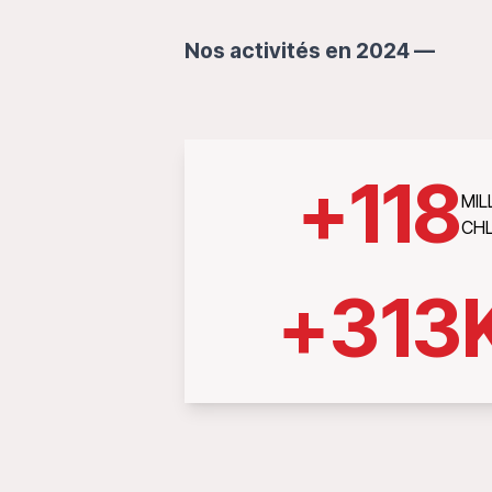
Nos activités en 2024 —
+
118
MIL
CHL
+
313