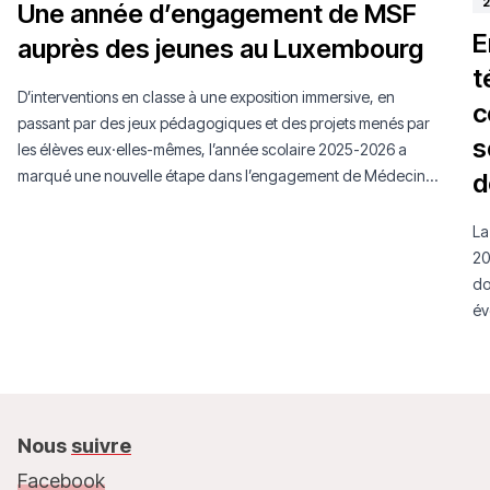
2
Une année d’engagement de MSF
E
auprès des jeunes au Luxembourg
t
D’interventions en classe à une exposition immersive, en
c
passant par des jeux pédagogiques et des projets menés par
s
les élèves eux·elles-mêmes, l’année scolaire 2025-2026 a
marqué une nouvelle étape dans l’engagement de Médecins
d
Sans Frontières Luxembourg auprès de la jeunesse.
La
20
do
év
mo
Nous
suivre
Facebook