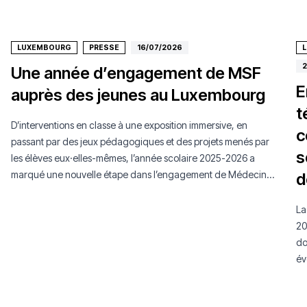
LUXEMBOURG
PRESSE
16/07/2026
2
Une année d’engagement de MSF
E
auprès des jeunes au Luxembourg
t
D’interventions en classe à une exposition immersive, en
c
passant par des jeux pédagogiques et des projets menés par
s
les élèves eux·elles-mêmes, l’année scolaire 2025-2026 a
marqué une nouvelle étape dans l’engagement de Médecins
d
Sans Frontières Luxembourg auprès de la jeunesse.
La
20
do
év
mo