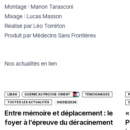
Montage : Manon Tarasconi
Mixage : Lucas Masson
Réalisé par Léo Torréton
Produit par Médecins Sans Frontières
Nos actualités en lien
Faire un don
LIBAN
GUERRE AU PROCHE-ORIENT
TÉMOIGNAGES
P
TOUTES LES ACTUALITÉS
04/08/2026
O
Entre mémoire et déplacement : le
«
foyer à l’épreuve du déracinement
P