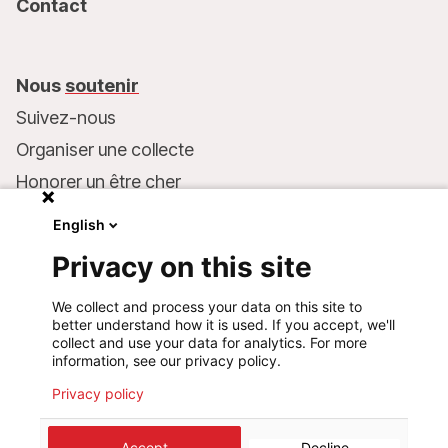
Contact
Nous
soutenir
Suivez-nous
Organiser une collecte
Honorer un être cher
Inscrire MSF dans votre testament
English
Entreprises et philanthropie
Privacy on this site
Faire un don
We collect and process your data on this site to
Coordonnées bancaires :
better understand how it is used. If you accept, we'll
LU75 1111 0000 4848 0000
collect and use your data for analytics. For more
information, see our privacy policy.
Comportement responsable
Privacy policy
©
2026
Médecins Sans Frontières Luxembourg
Accept
Decline