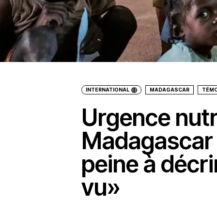
INTERNATIONAL
MADAGASCAR
TÉM
Urgence nutri
Madagascar :
peine à décrir
vu»