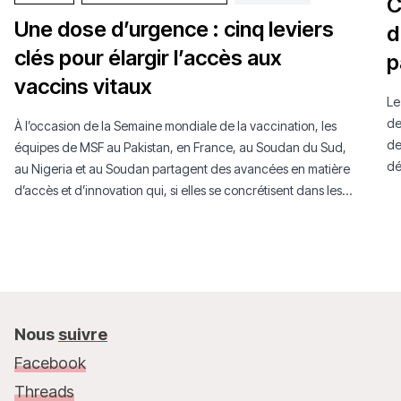
C
Une dose d’urgence : cinq leviers
d
clés pour élargir l’accès aux
p
vaccins vitaux
Le
de
À l’occasion de la Semaine mondiale de la vaccination, les
de
équipes de MSF au Pakistan, en France, au Soudan du Sud,
dé
au Nigeria et au Soudan partagent des avancées en matière
pu
d’accès et d’innovation qui, si elles se concrétisent dans les
in
années à venir, pourraient permettre aux vaccins d’atteindre
davantage de personnes dans le monde.
Nous
suivre
Facebook
Threads