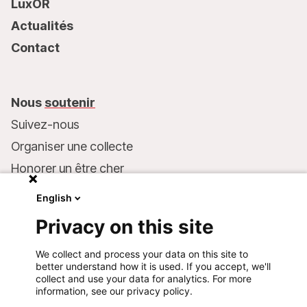
LuxOR
Actualités
Contact
Nous
soutenir
Suivez-nous
Organiser une collecte
Honorer un être cher
Inscrire MSF dans votre testament
English
Entreprises et philanthropie
Privacy on this site
Faire un don
We collect and process your data on this site to
Coordonnées bancaires :
better understand how it is used. If you accept, we'll
LU75 1111 0000 4848 0000
collect and use your data for analytics. For more
information, see our privacy policy.
Comportement responsable