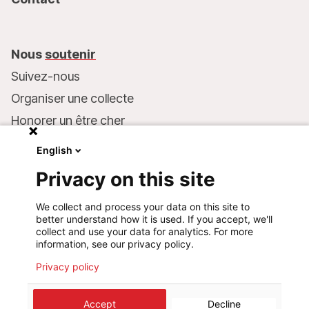
Nous
soutenir
Suivez-nous
Organiser une collecte
Honorer un être cher
Inscrire MSF dans votre testament
English
Entreprises et philanthropie
Privacy on this site
Faire un don
We collect and process your data on this site to
Coordonnées bancaires :
better understand how it is used. If you accept, we'll
LU75 1111 0000 4848 0000
collect and use your data for analytics. For more
information, see our privacy policy.
Comportement responsable
Privacy policy
Accept
Decline
©
2026
Médecins Sans Frontières Luxembourg