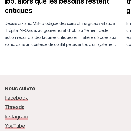
Ibb, alors que les besoins restent
t
critiques
g
Depuis dix ans, MSF prodigue des soins chirurgicaux vitaux à
En
l’hôpital Al-Qaïda, au gouvernorat d’Ibb, au Yémen. Cette
un
action répond à des lacunes critiques en matière d’accès aux
ét
soins, dans un contexte de conflit persistant et d’un système
co
de santé fortement fragilisé.
in
Nous
suivre
Facebook
Threads
Instagram
YouTube