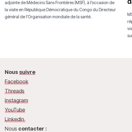
d
adjointe de Médecins Sans Frontières (MSF), à l’occasion de
la visite en République Démocratique du Congo du Directeur
MS
général de l’Organisation mondiale de la santé.
ré
vi
su
co
Nous
suivre
Facebook
Threads
Instagram
YouTube
LinkedIn
Nous
contacter :