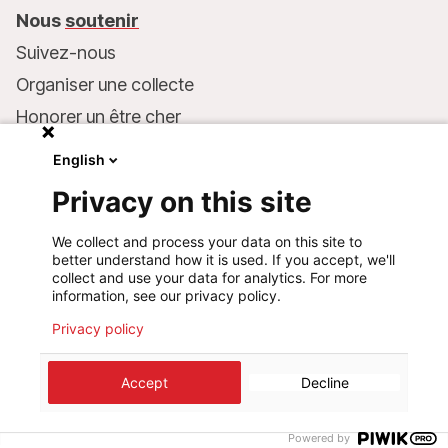
Nous
soutenir
Suivez-nous
Organiser une collecte
Honorer un être cher
Inscrire MSF dans votre testament
English
Entreprises et philanthropie
Privacy on this site
Faire un don
We collect and process your data on this site to
Coordonnées bancaires :
better understand how it is used. If you accept, we'll
LU75 1111 0000 4848 0000
collect and use your data for analytics. For more
information, see our privacy policy.
Comportement responsable
Privacy policy
Accept
Decline
©
2026
Médecins Sans Frontières Luxembourg
Mentions légales
Politique de confidentialité
Cookie preferences
Design+Digital :
Bunker Palace
Powered by