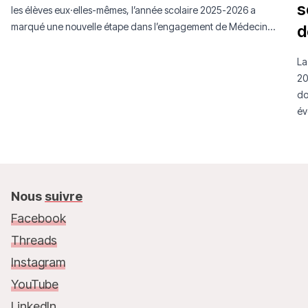
s
les élèves eux·elles-mêmes, l’année scolaire 2025-2026 a
marqué une nouvelle étape dans l’engagement de Médecins
d
Sans Frontières Luxembourg auprès de la jeunesse.
La
20
do
év
mo
Nous
suivre
Facebook
Threads
Instagram
YouTube
LinkedIn