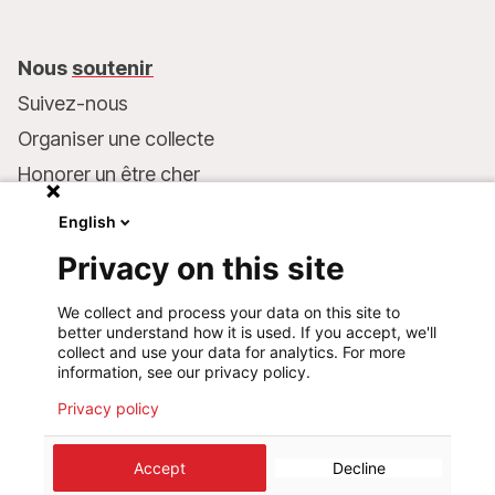
Nous
soutenir
Suivez-nous
Organiser une collecte
Honorer un être cher
Inscrire MSF dans votre testament
English
Entreprises et philanthropie
Privacy on this site
Faire un don
We collect and process your data on this site to
Coordonnées bancaires :
better understand how it is used. If you accept, we'll
LU75 1111 0000 4848 0000
collect and use your data for analytics. For more
information, see our privacy policy.
Comportement responsable
Privacy policy
©
2026
Médecins Sans Frontières Luxembourg
Accept
Decline