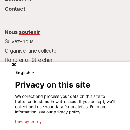
Contact
Nous
soutenir
Suivez-nous
Organiser une collecte
Honorer un être cher
Inscrire MSF dans votre testament
English
Entreprises et philanthropie
Privacy on this site
Faire un don
We collect and process your data on this site to
Coordonnées bancaires :
better understand how it is used. If you accept, we'll
LU75 1111 0000 4848 0000
collect and use your data for analytics. For more
information, see our privacy policy.
Comportement responsable
Privacy policy