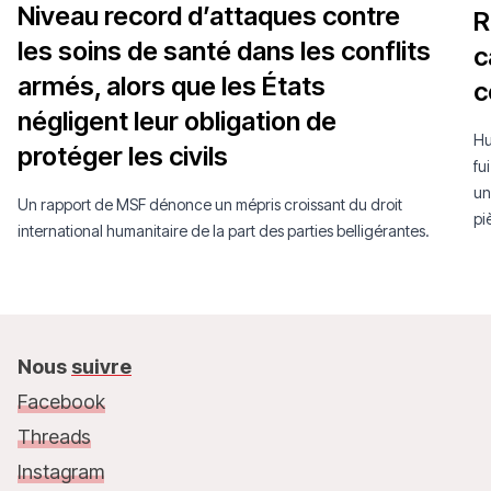
Niveau record d’attaques contre
R
les soins de santé dans les conflits
c
armés, alors que les États
c
négligent leur obligation de
Hu
protéger les civils
fu
un
Un rapport de MSF dénonce un mépris croissant du droit
pi
international humanitaire de la part des parties belligérantes.
Nous
suivre
Facebook
Threads
Instagram