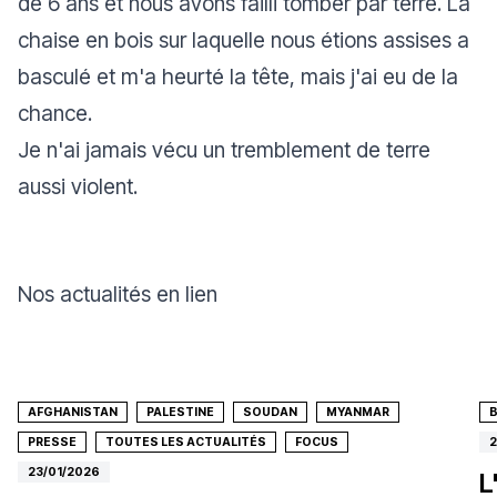
de 6 ans et nous avons failli tomber par terre. La
chaise en bois sur laquelle nous étions assises a
basculé et m'a heurté la tête, mais j'ai eu de la
chance.
Je n'ai jamais vécu un tremblement de terre
aussi violent.
Nos actualités en lien
AFGHANISTAN
PALESTINE
SOUDAN
MYANMAR
PRESSE
TOUTES LES ACTUALITÉS
FOCUS
2
23/01/2026
L