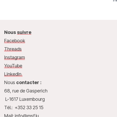
su
Nous
suivre
Facebook
Threads
Instagram
YouTube
LinkedIn
Nous
contacter :
68, rue de Gasperich
L-1617 Luxembourg
Tél.: +352 33 25 15
Mail: info@msf.lu