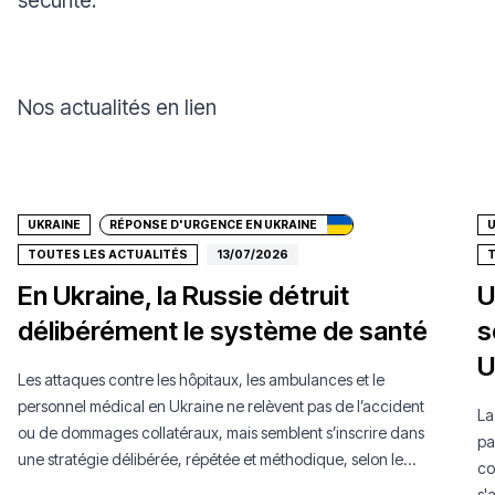
sécurité.
Nos actualités en lien
Faire un don
UKRAINE
RÉPONSE D'URGENCE EN UKRAINE
U
TOUTES LES ACTUALITÉS
13/07/2026
T
En Ukraine, la Russie détruit
U
délibérément le système de santé
s
U
Les attaques contre les hôpitaux, les ambulances et le
personnel médical en Ukraine ne relèvent pas de l’accident
La
ou de dommages collatéraux, mais semblent s’inscrire dans
pa
une stratégie délibérée, répétée et méthodique, selon le
co
dernier rapport MSF.
s'