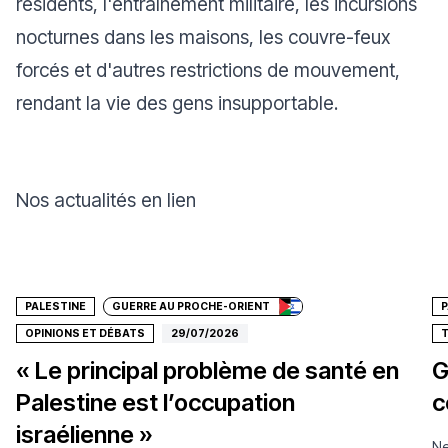
résidents, l'entraînement militaire, les incursions
nocturnes dans les maisons, les couvre-feux
forcés et d'autres restrictions de mouvement,
rendant la vie des gens insupportable.
Nos actualités en lien
Faire un don
PALESTINE
GUERRE AU PROCHE-ORIENT
P
OPINIONS ET DÉBATS
29/07/2026
T
« Le principal problème de santé en
G
Palestine est l’occupation
c
israélienne »
Ne