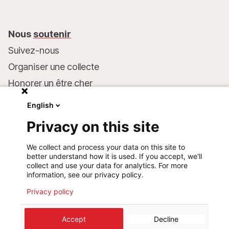
Nous
soutenir
Suivez-nous
Organiser une collecte
Honorer un être cher
Inscrire MSF dans votre testament
English
Entreprises et philanthropie
Privacy on this site
Faire un don
We collect and process your data on this site to
Coordonnées bancaires :
better understand how it is used. If you accept, we'll
LU75 1111 0000 4848 0000
collect and use your data for analytics. For more
information, see our privacy policy.
Comportement responsable
Privacy policy
Accept
Decline
©
2026
Médecins Sans Frontières Luxembourg