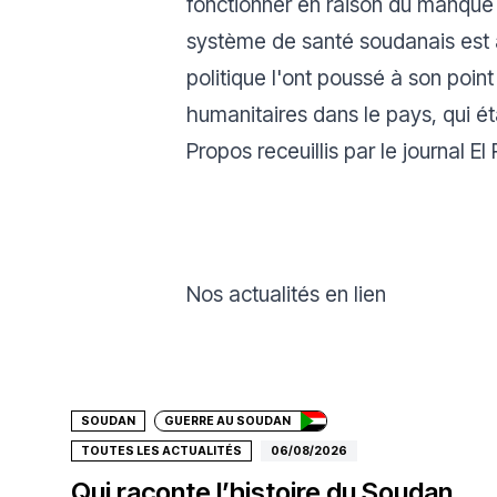
fonctionner en raison du manque 
système de santé soudanais est a
politique l'ont poussé à son poin
humanitaires dans le pays, qui ét
Propos receuillis par le journal El
Nos actualités en lien
Faire un don
SOUDAN
GUERRE AU SOUDAN
TOUTES LES ACTUALITÉS
06/08/2026
Qui raconte l’histoire du Soudan