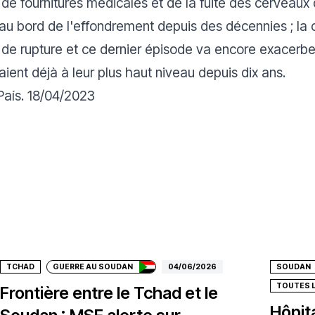
de fournitures médicales et de la fuite des cerveaux
u bord de l'effondrement depuis des décennies ; la c
t de rupture et ce dernier épisode va encore exacerbe
aient déjà à leur plus haut niveau depuis dix ans.
 País. 18/04/2023
Faire un don
Fair
TCHAD
GUERRE AU SOUDAN
04/06/2026
SOUDAN
TOUTES 
Frontière entre le Tchad et le
Hôpita