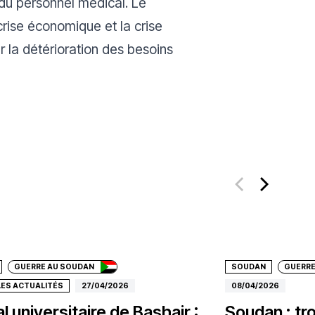
 du personnel médical. Le
rise économique et la crise
r la détérioration des besoins
e un don
Faire un don
GUERRE AU SOUDAN
SOUDAN
GUERRE
LES ACTUALITÉS
27/04/2026
08/04/2026
l universitaire de Bashair :
Soudan : tr