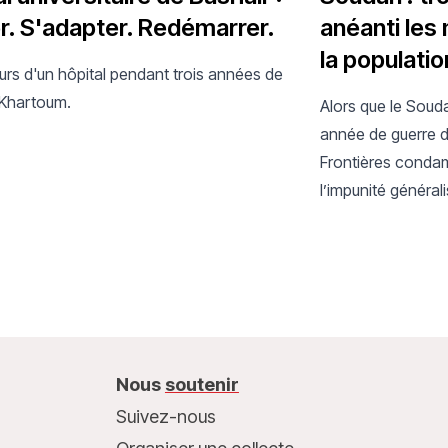
r. S'adapter. Redémarrer.
anéanti les
la populatio
urs d'un hôpital pendant trois années de
 Khartoum.
Alors que le Soud
année de guerre 
Frontières condam
l’impunité générali
humanitaire, dans
système de santé
Nous
soutenir
Suivez-nous