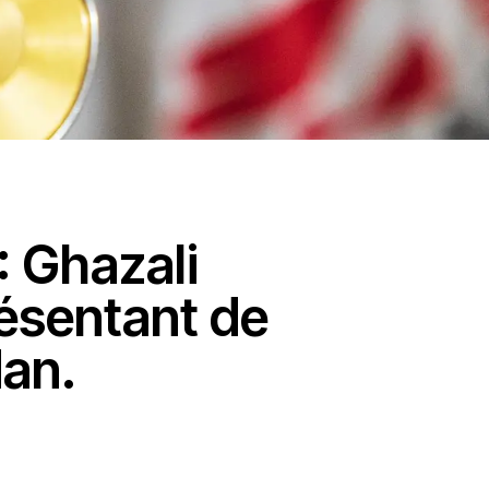
 Ghazali
résentant de
an.