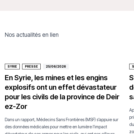
Nos actualités en lien
SYRIE
PRESSE
25/06/2026
S
En Syrie, les mines et les engins
S
explosifs ont un effet dévastateur
d
pour les civils de la province de Deir
s
ez-Zor
Ap
pr
Dans un rapport, Médecins Sans Frontières (MSF) s’appuie sur
du
des données médicales pour mettre en lumière l’impact
zo
dévastateur de ces armes pour les civils, qui ont par ailleurs