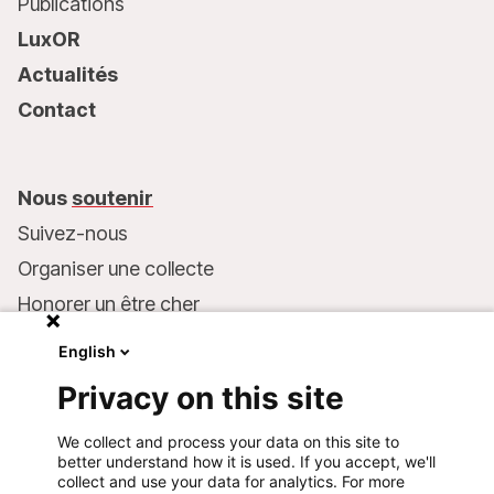
Publications
LuxOR
Actualités
Contact
Nous
soutenir
Suivez-nous
Organiser une collecte
Honorer un être cher
Inscrire MSF dans votre testament
English
Entreprises et philanthropie
Privacy on this site
Faire un don
We collect and process your data on this site to
Coordonnées bancaires :
better understand how it is used. If you accept, we'll
LU75 1111 0000 4848 0000
collect and use your data for analytics. For more