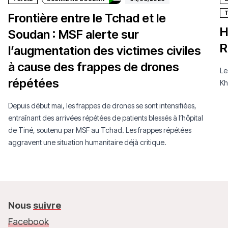
T
Frontière entre le Tchad et le
H
Soudan : MSF alerte sur
R
l’augmentation des victimes civiles
à cause des frappes de drones
Le
répétées
Kh
Depuis début mai, les frappes de drones se sont intensifiées,
entraînant des arrivées répétées de patients blessés à l’hôpital
de Tiné, soutenu par MSF au Tchad. Les frappes répétées
aggravent une situation humanitaire déjà critique.
Nous
suivre
Facebook