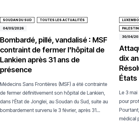
SOUDAN DU SUD
TOUTES LES ACTUALITÉS
LUXEMB
04/05/2026
PALESTIN
30/04/20
Bombardé, pillé, vandalisé : MSF
Attaq
contraint de fermer l'hôpital de
dix an
Lankien après 31 ans de
Résol
présence
États
Médecins Sans Frontières (MSF) a été contrainte
Le 3 mai 
de fermer définitivement son hôpital de Lankien,
pour prot
dans l’État de Jonglei, au Soudan du Sud, suite au
Pourtant
bombardement survenu le 3 février, après 31
médical p
années de soutien médical continu.
lutter con