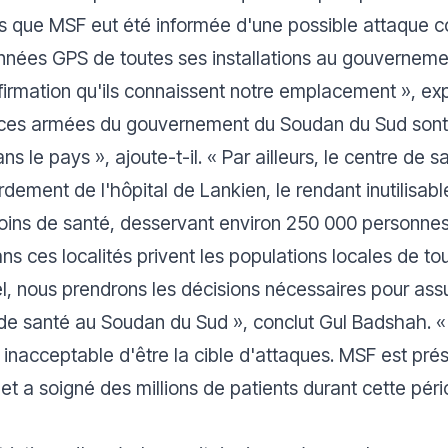
 que MSF eut été informée d'une possible attaque cont
es GPS de toutes ses installations au gouvernement
nfirmation qu'ils connaissent notre emplacement »
, ex
rces armées du gouvernement du Soudan du Sud sont l
ns le pays »,
ajoute-t-il.
« Par ailleurs, le centre de s
ment de l'hôpital de Lankien, le rendant inutilisable
soins de santé, desservant environ 250 000 personnes
ns ces localités privent les populations locales de to
, nous prendrons les décisions nécessaires pour assur
s de santé au Soudan du Sud »
, conclut Gul Badshah. «
nacceptable d'être la cible d'attaques. MSF est pré
et a soigné des millions de patients durant cette péri