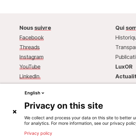
Nous
suivre
Qui
som
Facebook
Historiq
Threads
Transpa
Instagram
Publicat
YouTube
LuxOR
LinkedIn
Actuali
Nous
contacter :
Contac
English
68, rue de Gasperich
Privacy on this site
L-1617 Luxembourg
Tél.: +352 33 25 15
We collect and process your data on this site to better u
for analytics. For more information, see our privacy polic
Mail: info@msf.lu
Privacy policy