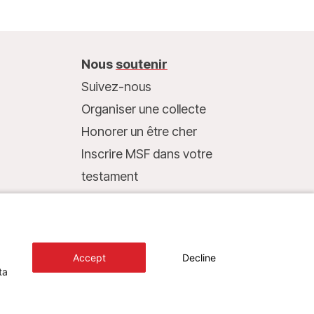
Nous
soutenir
Suivez-nous
Organiser une collecte
Honorer un être cher
Inscrire MSF dans votre
testament
Entreprises et philanthropie
Faire un don
Coordonnées bancaires :
Accept
Decline
LU75 1111 0000 4848 0000
ta
Comportement responsable