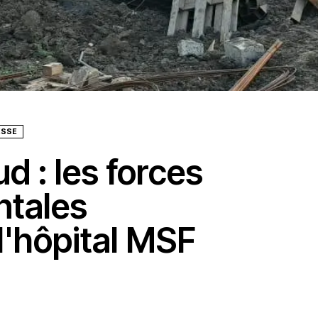
ESSE
d : les forces
tales
'hôpital MSF