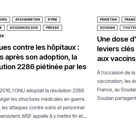
OURG
AFGHANISTAN
SYRIE
PAKISTAN
FRANC
E
SOUDAN DU SUD
PRESSE
SOUDAN
TOUTES
26
Une dose d’
ues contre les hôpitaux :
leviers clés
s après son adoption, la
aux vaccins
ution 2286 piétinée par les
À l’occasion de l
vaccination, les 
France, au Soudan
2016, l’ONU adoptait la résolution 2286
Soudan partagent
éger les structures médicales en guerre.
d’accès et d’innova
, les attaques contre soins et personnel
concrétisent dans 
ersistent. MSF appelle à y mettre fin et à
permettre aux vac
tre l’impunité.
personnes dans l