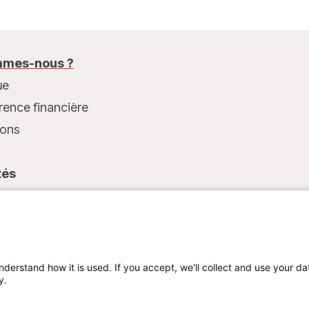
mes-nous ?
ue
rence financière
ions
tés
t
nderstand how it is used. If you accept, we'll collect and use your da
y.