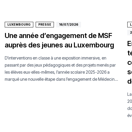
LUXEMBOURG
PRESSE
16/07/2026
2
Une année d’engagement de MSF
E
auprès des jeunes au Luxembourg
t
D’interventions en classe à une exposition immersive, en
c
passant par des jeux pédagogiques et des projets menés par
s
les élèves eux·elles-mêmes, l’année scolaire 2025-2026 a
marqué une nouvelle étape dans l’engagement de Médecins
d
Sans Frontières Luxembourg auprès de la jeunesse.
La
20
do
év
mo