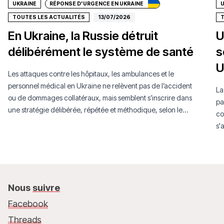
UKRAINE
RÉPONSE D'URGENCE EN UKRAINE
U
TOUTES LES ACTUALITÉS
13/07/2026
T
En Ukraine, la Russie détruit
U
délibérément le système de santé
s
U
Les attaques contre les hôpitaux, les ambulances et le
personnel médical en Ukraine ne relèvent pas de l’accident
La
ou de dommages collatéraux, mais semblent s’inscrire dans
pa
une stratégie délibérée, répétée et méthodique, selon le
co
dernier rapport MSF.
s'
su
Nous
suivre
Facebook
Threads