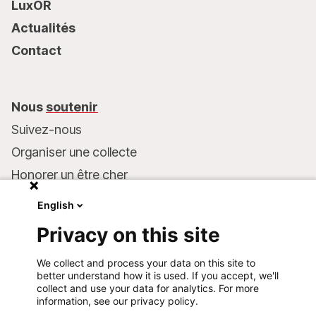
LuxOR
Actualités
Contact
Nous
soutenir
Suivez-nous
Organiser une collecte
Honorer un être cher
Inscrire MSF dans votre testament
English
Entreprises et philanthropie
Privacy on this site
Faire un don
We collect and process your data on this site to
Coordonnées bancaires :
better understand how it is used. If you accept, we'll
LU75 1111 0000 4848 0000
collect and use your data for analytics. For more
information, see our privacy policy.
Comportement responsable