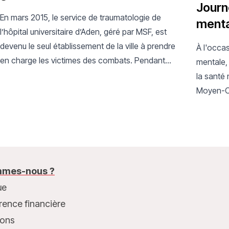
Journ
En mars 2015, le service de traumatologie de
menta
l’hôpital universitaire d’Aden, géré par MSF, est
devenu le seul établissement de la ville à prendre
À l'occa
en charge les victimes des combats. Pendant
mentale,
quatre mois, l’hôpital a traité un flux ininterrompu
la santé
de patients.
Moyen-Ori
mes-nous ?
ue
rence financière
ions