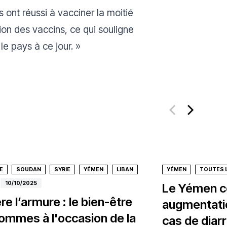
 ont réussi à vacciner la moitié
ion des vaccins, ce qui souligne
le pays à ce jour.
»
E
SOUDAN
SYRIE
YÉMEN
LIBAN
YÉMEN
TOUTES 
10/10/2025
Le Yémen c
re l’armure : le bien-être
augmentatio
ommes à l'occasion de la
cas de diar