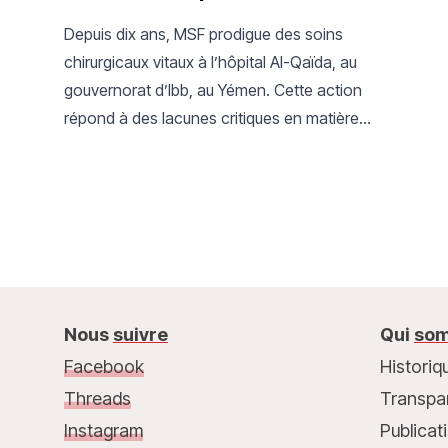
Depuis dix ans, MSF prodigue des soins
chirurgicaux vitaux à l’hôpital Al-Qaïda, au
gouvernorat d’Ibb, au Yémen. Cette action
répond à des lacunes critiques en matière
d’accès aux soins, dans un contexte de conflit
persistant et d’un système de santé fortement
fragilisé.
Nous
suivre
Qui
som
Facebook
Historiq
Threads
Transpa
Instagram
Publicat