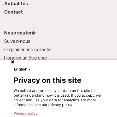
Actualités
Contact
Nous
soutenir
Suivez-nous
Organiser une collecte
Honorer un être cher
Inscrire MSF dans votre testament
English
Entreprises et philanthropie
Privacy on this site
Faire un don
We collect and process your data on this site to
Coordonnées bancaires :
better understand how it is used. If you accept, we'll
LU75 1111 0000 4848 0000
collect and use your data for analytics. For more
information, see our privacy policy.
Comportement responsable
Privacy policy