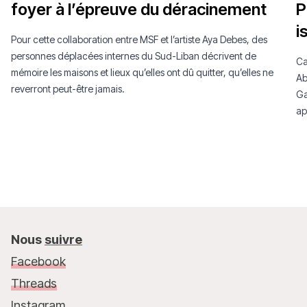
foyer à l’épreuve du déracinement
P
i
Pour cette collaboration entre MSF et l’artiste Aya Debes, des
personnes déplacées internes du Sud-Liban décrivent de
Ca
mémoire les maisons et lieux qu’elles ont dû quitter, qu’elles ne
Ab
reverront peut-être jamais.
Ga
ap
Nous
suivre
Facebook
Threads
Instagram