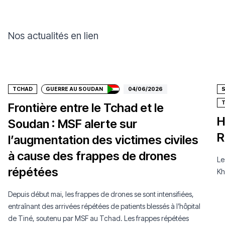
Nos actualités en lien
Faire un don
TCHAD
GUERRE AU SOUDAN
04/06/2026
T
Frontière entre le Tchad et le
H
Soudan : MSF alerte sur
R
l’augmentation des victimes civiles
à cause des frappes de drones
Le
répétées
Kh
Depuis début mai, les frappes de drones se sont intensifiées,
entraînant des arrivées répétées de patients blessés à l’hôpital
de Tiné, soutenu par MSF au Tchad. Les frappes répétées