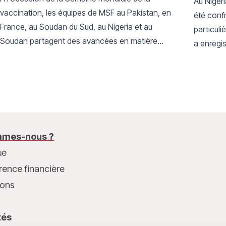
Au Nigér
vaccination, les équipes de MSF au Pakistan, en
été conf
France, au Soudan du Sud, au Nigeria et au
particuli
Soudan partagent des avancées en matière
a enregis
d’accès et d’innovation qui, si elles se
augmenta
concrétisent dans les années à venir, pourraient
période 
permettre aux vaccins d’atteindre davantage de
personnes dans le monde.
mes-nous ?
ue
rence financière
ions
tés