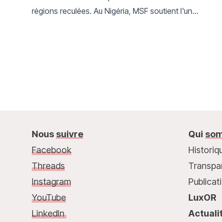
régions reculées. Au Nigéria, MSF soutient l'un
des rares hôpitaux au monde spécialisé dans le
traitement du noma.
Nous
suivre
Qui
som
Facebook
Historiq
Threads
Transpa
Instagram
Publicat
YouTube
LuxOR
LinkedIn
Actuali