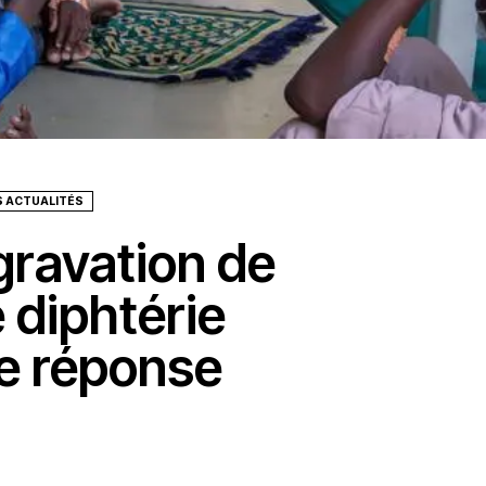
S ACTUALITÉS
ggravation de
 diphtérie
e réponse