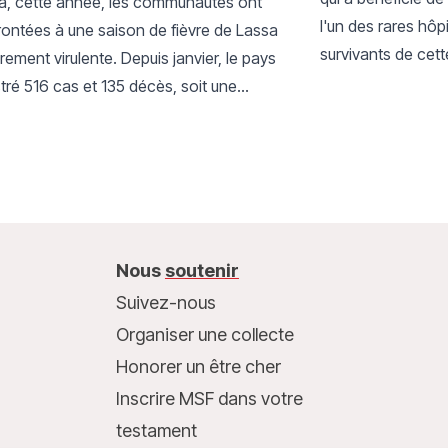
ia, cette année, les communautés ont
l'un des rares hô
rontées à une saison de fièvre de Lassa
survivants de cett
èrement virulente. Depuis janvier, le pays
affectant le visa
tré 516 cas et 135 décès, soit une
à un traitement.
tion de 31 % par rapport à la même
en 2025.
Nous
soutenir
Suivez-nous
Organiser une collecte
Honorer un être cher
Inscrire MSF dans votre
testament