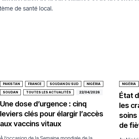
stème de santé local.
PAKISTAN
FRANCE
SOUDAN DU SUD
NIGÉRIA
NIGÉRIA
SOUDAN
TOUTES LES ACTUALITÉS
22/04/2026
État d
Une dose d’urgence : cinq
les cr
leviers clés pour élargir l’accès
soins
aux vaccins vitaux
de fi
À l’occasion de la Semaine mondiale de la