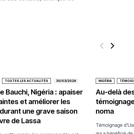
TOUTES LES ACTUALITÉS
30/03/2026
NIGÉRIA
TÉMOIG
e Bauchi, Nigéria : apaiser
Au-delà des 
aintes et améliorer les
témoignage 
 durant une grave saison
noma
èvre de Lassa
Témoignage d'Usm
qui a bénéficié de