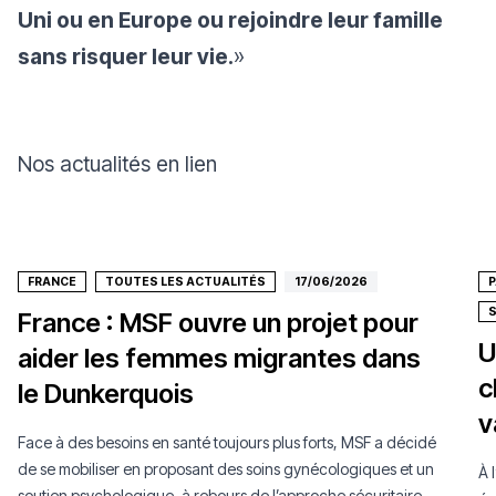
Uni ou en Europe ou rejoindre leur famille
sans risquer leur vie.
»
Nos actualités en lien
FRANCE
TOUTES LES ACTUALITÉS
17/06/2026
P
France : MSF ouvre un projet pour
U
aider les femmes migrantes dans
c
le Dunkerquois
v
Face à des besoins en santé toujours plus forts, MSF a décidé
de se mobiliser en proposant des soins gynécologiques et un
À 
soutien psychologique, à rebours de l’approche sécuritaire