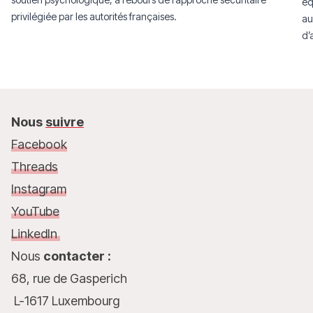
éq
privilégiée par les autorités françaises.
au
d’
an
da
Nous
suivre
Facebook
Threads
Instagram
YouTube
LinkedIn
Nous
contacter :
68, rue de Gasperich
L-1617 Luxembourg