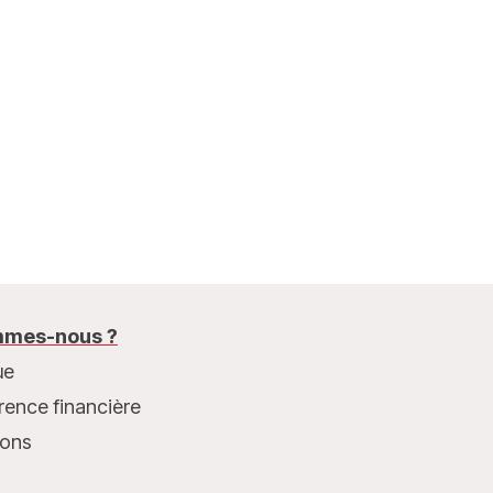
mes-nous ?
ue
rence financière
ions