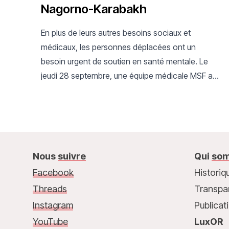
Nagorno-Karabakh
En plus de leurs autres besoins sociaux et
médicaux, les personnes déplacées ont un
besoin urgent de soutien en santé mentale. Le
jeudi 28 septembre, une équipe médicale MSF a
commencé à recevoir des patients au centre
d'enregistrement de Goris. Deux psychologues
ont pu offrir des consultations de santé mentale
et des premiers soins psychologiques à plus de
200 personnes en quelques jours seulement.
Nous
suivre
Qui
som
Facebook
Historiq
Threads
Transpa
Instagram
Publicat
YouTube
LuxOR