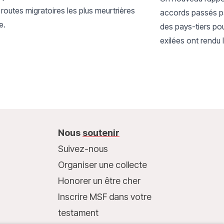
 routes migratoires les plus meurtrières
accords passés p
e.
des pays-tiers pou
exilées ont rendu 
longues et danger
milliers de person
Nous
soutenir
Suivez-nous
Organiser une collecte
Honorer un être cher
Inscrire MSF dans votre
testament