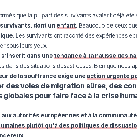
formés que la plupart des survivants avaient déjà été
 survivants, dont un
enfant
.
Beaucoup de ceux que 
gique
. Les survivants ont raconté des expériences épr
er sous leurs yeux.
il s'inscrit dans une
tendance à la hausse
des na
s dans des situations désastreuses. Bien que nous a
eur de la souffrance exige une
action urgente po
 des voies de migration sûres, des con
globales pour faire face à la crise huma
ux autorités européennes et à la communauté 
té humaines plutôt qu'à des politiques de dissuasi
angereux.