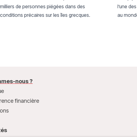
milliers de personnes piégées dans des
l’une des
conditions précaires sur les îles grecques.
au mond
mes-nous ?
ue
rence financière
ions
tés