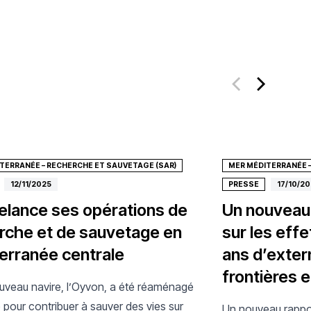
TERRANÉE – RECHERCHE ET SAUVETAGE (SAR)
MER MÉDITERRANÉE –
12/11/2025
PRESSE
17/10/2
elance ses opérations de
Un nouveau 
rche et de sauvetage en
sur les eff
erranée centrale
ans d’exter
frontières
uveau navire, l’Oyvon, a été réaménagé
 pour contribuer à sauver des vies sur
Un nouveau rappo