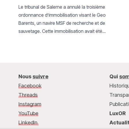
Le tribunal de Salerne a annulé la troisième
ordonnance d’immobilisation visant le Geo
Barents, un navire MSF de recherche et de
sauvetage. Cette immobilisation avait été
suspendue par le tribunal à la suite d’un recours
déposé par MSF.
Nous
suivre
Qui
som
Facebook
Historiq
Threads
Transpa
Instagram
Publicat
YouTube
LuxOR
LinkedIn
Actuali