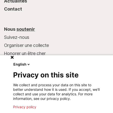
Actualités
Contact
Nous
soutenir
Suivez-nous
Organiser une collecte
Honorer un être cher
Inscrire MSF dans votre testament
English
Entreprises et philanthropie
Privacy on this site
Faire un don
We collect and process your data on this site to
Coordonnées bancaires :
better understand how it is used. If you accept, we'll
LU75 1111 0000 4848 0000
collect and use your data for analytics. For more
information, see our privacy policy.
Comportement responsable
Privacy policy