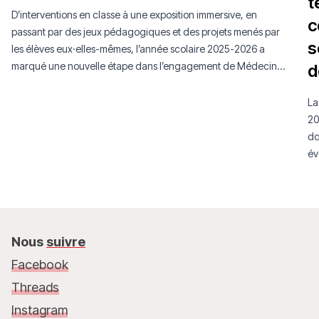
t
D’interventions en classe à une exposition immersive, en
c
passant par des jeux pédagogiques et des projets menés par
s
les élèves eux·elles-mêmes, l’année scolaire 2025-2026 a
marqué une nouvelle étape dans l’engagement de Médecins
d
Sans Frontières Luxembourg auprès de la jeunesse.
La
20
do
év
mo
Nous
suivre
Facebook
Threads
Instagram