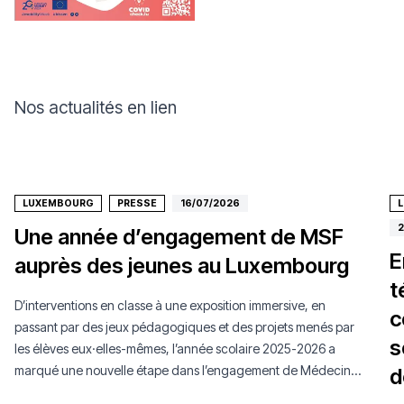
Nos actualités en lien
LUXEMBOURG
PRESSE
16/07/2026
2
Une année d’engagement de MSF
E
auprès des jeunes au Luxembourg
t
D’interventions en classe à une exposition immersive, en
c
passant par des jeux pédagogiques et des projets menés par
s
les élèves eux·elles-mêmes, l’année scolaire 2025-2026 a
marqué une nouvelle étape dans l’engagement de Médecins
d
Sans Frontières Luxembourg auprès de la jeunesse.