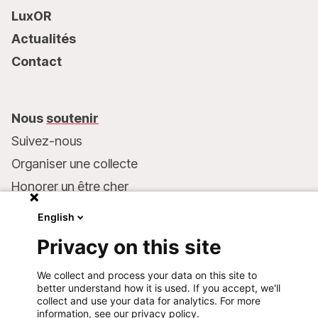
LuxOR
Actualités
Contact
Nous
soutenir
Suivez-nous
Organiser une collecte
Honorer un être cher
Inscrire MSF dans votre testament
English
Entreprises et philanthropie
Privacy on this site
Faire un don
We collect and process your data on this site to
Coordonnées bancaires :
better understand how it is used. If you accept, we'll
LU75 1111 0000 4848 0000
collect and use your data for analytics. For more
information, see our privacy policy.