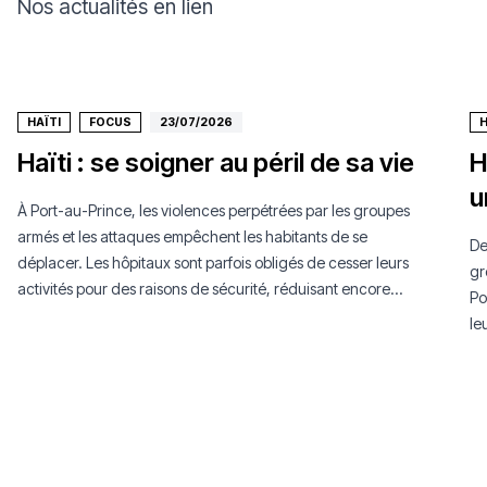
Nos actualités en lien
HAÏTI
FOCUS
23/07/2026
H
Haïti : se soigner au péril de sa vie
H
u
À Port-au-Prince, les violences perpétrées par les groupes
armés et les attaques empêchent les habitants de se
De
déplacer. Les hôpitaux sont parfois obligés de cesser leurs
gr
activités pour des raisons de sécurité, réduisant encore
Po
l'accès aux soins.
le