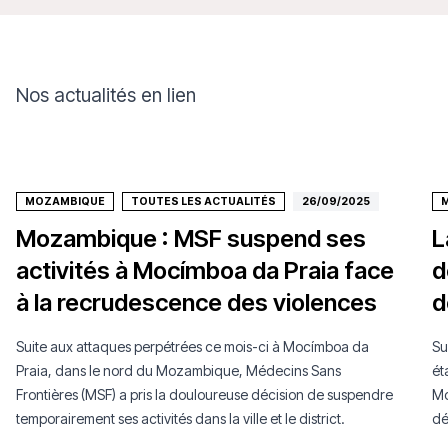
Nos actualités en lien
MOZAMBIQUE
TOUTES LES ACTUALITÉS
26/09/2025
Mozambique : MSF suspend ses
L
activités à Mocímboa da Praia face
d
à la recrudescence des violences
d
Suite aux attaques perpétrées ce mois-ci à Mocímboa da
Su
Praia, dans le nord du Mozambique, Médecins Sans
ét
Frontières (MSF) a pris la douloureuse décision de suspendre
Mo
temporairement ses activités dans la ville et le district.
dé