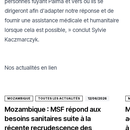
personnes fuyant Palma et vers où ils se
dirigeront afin d'adapter notre réponse et de
fournir une assistance médicale et humanitaire
lorsque cela est possible
, » conclut Sylvie
Kaczmarczyk.
Nos actualités en lien
MOZAMBIQUE
TOUTES LES ACTUALITÉS
12/06/2026
Mozambique : MSF répond aux
M
besoins sanitaires suite à la
a
récente recrudescence des
à