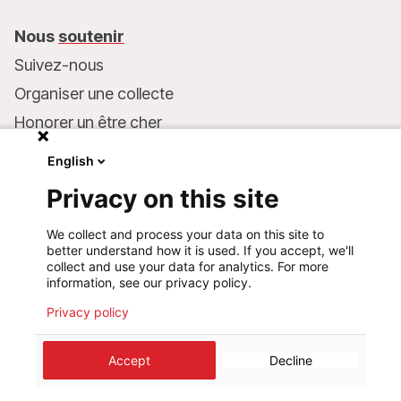
Nous
soutenir
Suivez-nous
Organiser une collecte
Honorer un être cher
Inscrire MSF dans votre testament
English
Entreprises et philanthropie
Privacy on this site
Faire un don
We collect and process your data on this site to
Coordonnées bancaires :
better understand how it is used. If you accept, we'll
LU75 1111 0000 4848 0000
collect and use your data for analytics. For more
information, see our privacy policy.
Comportement responsable
Privacy policy
©
2026
Médecins Sans Frontières Luxembourg
Accept
Decline
Mentions légales
Politique de confidentialité
Cookie preferences