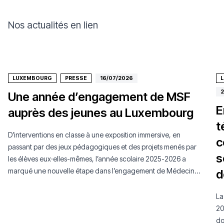
Nos actualités en lien
LUXEMBOURG
PRESSE
16/07/2026
2
Une année d’engagement de MSF
E
auprès des jeunes au Luxembourg
t
D’interventions en classe à une exposition immersive, en
c
passant par des jeux pédagogiques et des projets menés par
s
les élèves eux·elles-mêmes, l’année scolaire 2025-2026 a
marqué une nouvelle étape dans l’engagement de Médecins
d
Sans Frontières Luxembourg auprès de la jeunesse.
La
20
do