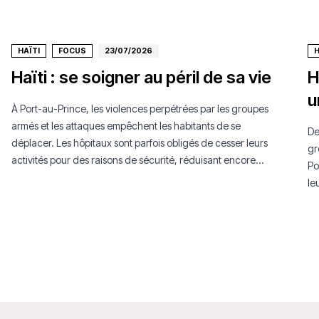
HAÏTI
FOCUS
23/07/2026
H
Haïti : se soigner au péril de sa vie
H
u
À Port-au-Prince, les violences perpétrées par les groupes
armés et les attaques empêchent les habitants de se
De
déplacer. Les hôpitaux sont parfois obligés de cesser leurs
gr
activités pour des raisons de sécurité, réduisant encore
Po
l'accès aux soins.
le