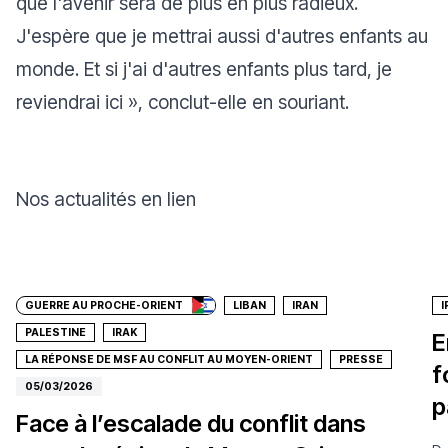
que l'avenir sera de plus en plus radieux.
J'espère que je mettrai aussi d'autres enfants au
monde. Et si j'ai d'autres enfants plus tard, je
reviendrai ici
», conclut-elle en souriant.
Nos actualités en lien
Faire un don
GUERRE AU PROCHE-ORIENT
LIBAN
IRAN
I
PALESTINE
IRAK
E
LA RÉPONSE DE MSF AU CONFLIT AU MOYEN-ORIENT
PRESSE
f
05/03/2026
p
Face à l’escalade du conflit dans