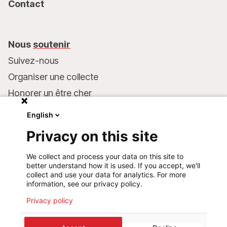
Contact
Nous
soutenir
Suivez-nous
Organiser une collecte
Honorer un être cher
Inscrire MSF dans votre testament
English
Entreprises et philanthropie
Privacy on this site
Faire un don
We collect and process your data on this site to
Coordonnées bancaires :
better understand how it is used. If you accept, we'll
LU75 1111 0000 4848 0000
collect and use your data for analytics. For more
information, see our privacy policy.
Comportement responsable
Privacy policy