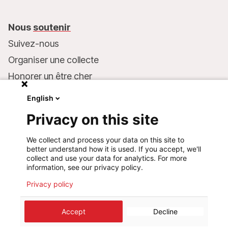
Nous
soutenir
Suivez-nous
Organiser une collecte
Honorer un être cher
Inscrire MSF dans votre testament
English
Entreprises et philanthropie
Privacy on this site
Faire un don
We collect and process your data on this site to
Coordonnées bancaires :
better understand how it is used. If you accept, we'll
LU75 1111 0000 4848 0000
collect and use your data for analytics. For more
information, see our privacy policy.
Comportement responsable
Privacy policy
©
2026
Médecins Sans Frontières Luxembourg
Accept
Decline
Mentions légales
Politique de confidentialité
Cookie preferences