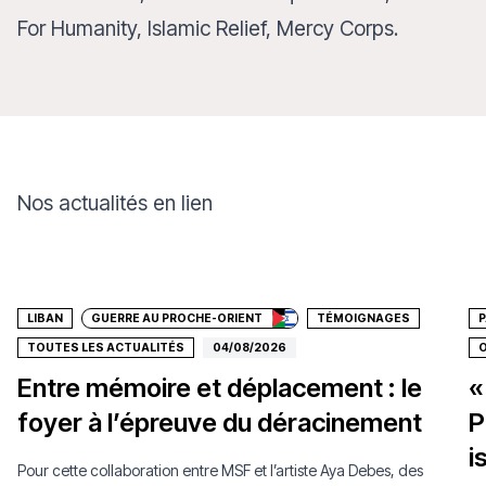
For Humanity, Islamic Relief, Mercy Corps.
Nos actualités en lien
Faire un don
LIBAN
GUERRE AU PROCHE-ORIENT
TÉMOIGNAGES
P
TOUTES LES ACTUALITÉS
04/08/2026
O
Entre mémoire et déplacement : le
«
foyer à l’épreuve du déracinement
P
i
Pour cette collaboration entre MSF et l’artiste Aya Debes, des