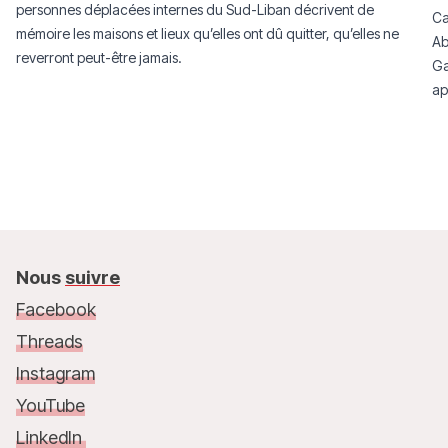
personnes déplacées internes du Sud-Liban décrivent de
Ca
mémoire les maisons et lieux qu’elles ont dû quitter, qu’elles ne
Ab
reverront peut-être jamais.
Ga
ap
Nous
suivre
Facebook
Threads
Instagram
YouTube
LinkedIn