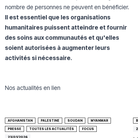
nombre de personnes ne peuvent en bénéficier.
Il est essentiel que les organisations
humanitaires puissent atteindre et fournir
des soins aux communautés et qu'elles
soient autorisées à augmenter leurs
activités si nécessaire.
Nos actualités en lien
AFGHANISTAN
PALESTINE
SOUDAN
MYANMAR
PRESSE
TOUTES LES ACTUALITÉS
FOCUS
2
23/01/2026