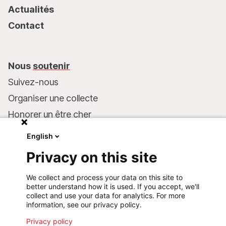
Actualités
Contact
Nous
soutenir
Suivez-nous
Organiser une collecte
Honorer un être cher
Inscrire MSF dans votre testament
English
Entreprises et philanthropie
Privacy on this site
Faire un don
We collect and process your data on this site to
Coordonnées bancaires :
better understand how it is used. If you accept, we'll
LU75 1111 0000 4848 0000
collect and use your data for analytics. For more
information, see our privacy policy.
Comportement responsable
Privacy policy