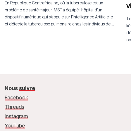
En République Centrafricaine, où la tuberculose est un
v
problème de santé majeur, MSF a équipé l’hôpital d’un
dispositif numérique qui s’appuie sur l’Intelligence Artificielle
To
et détecte la tuberculose pulmonaire chez les individus de
li
plus de 15 ans.
dé
ob
Nous
suivre
Facebook
Threads
Instagram
YouTube