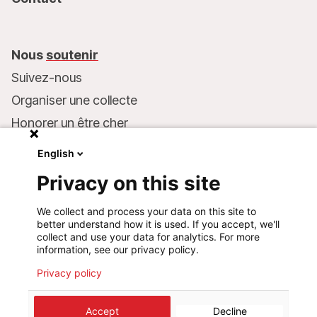
Nous
soutenir
Suivez-nous
Organiser une collecte
Honorer un être cher
Inscrire MSF dans votre testament
English
Entreprises et philanthropie
Privacy on this site
Faire un don
We collect and process your data on this site to
Coordonnées bancaires :
better understand how it is used. If you accept, we'll
LU75 1111 0000 4848 0000
collect and use your data for analytics. For more
information, see our privacy policy.
Comportement responsable
Privacy policy
©
2026
Médecins Sans Frontières Luxembourg
Accept
Decline