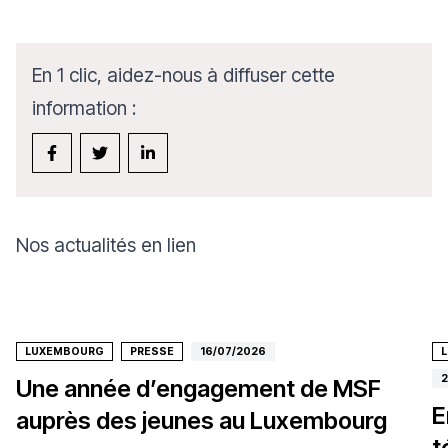
En 1 clic, aidez-nous à diffuser cette
information :
Nos actualités en lien
LUXEMBOURG
PRESSE
16/07/2026
2
Une année d’engagement de MSF
E
auprès des jeunes au Luxembourg
t