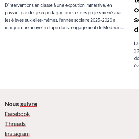
D’interventions en classe à une exposition immersive, en
c
passant par des jeux pédagogiques et des projets menés par
s
les élèves eux·elles-mêmes, l’année scolaire 2025-2026 a
marqué une nouvelle étape dans l’engagement de Médecins
d
Sans Frontières Luxembourg auprès de la jeunesse.
La
20
do
év
mo
Nous
suivre
Facebook
Threads
Instagram