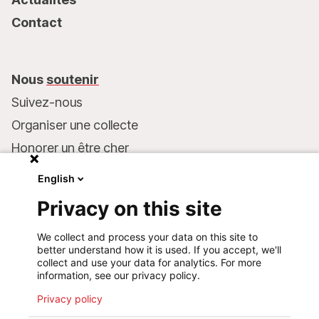
Contact
Nous
soutenir
Suivez-nous
Organiser une collecte
Honorer un être cher
Inscrire MSF dans votre testament
English
Entreprises et philanthropie
Privacy on this site
Faire un don
We collect and process your data on this site to
Coordonnées bancaires :
better understand how it is used. If you accept, we'll
LU75 1111 0000 4848 0000
collect and use your data for analytics. For more
information, see our privacy policy.
Comportement responsable
Privacy policy