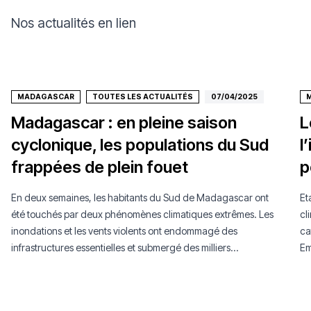
Nos actualités en lien
MADAGASCAR
TOUTES LES ACTUALITÉS
07/04/2025
Madagascar : en pleine saison
L
cyclonique, les populations du Sud
l
frappées de plein fouet
p
En deux semaines, les habitants du Sud de Madagascar ont
Et
été touchés par deux phénomènes climatiques extrêmes. Les
cl
inondations et les vents violents ont endommagé des
ca
infrastructures essentielles et submergé des milliers
Em
d’hectares de cultures.