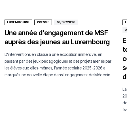
LUXEMBOURG
PRESSE
16/07/2026
2
Une année d’engagement de MSF
E
auprès des jeunes au Luxembourg
t
D’interventions en classe à une exposition immersive, en
c
passant par des jeux pédagogiques et des projets menés par
s
les élèves eux·elles-mêmes, l’année scolaire 2025-2026 a
marqué une nouvelle étape dans l’engagement de Médecins
d
Sans Frontières Luxembourg auprès de la jeunesse.
La
20
do
év
mo