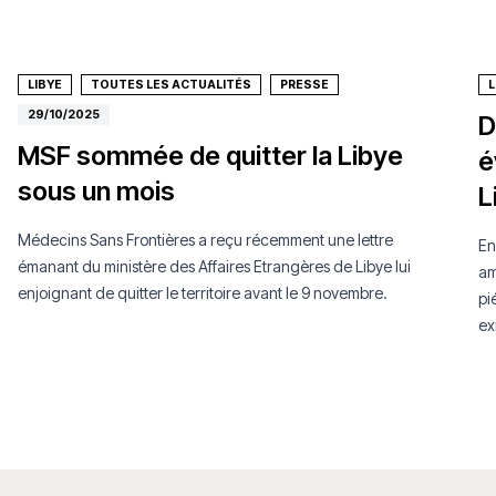
LIBYE
TOUTES LES ACTUALITÉS
PRESSE
L
29/10/2025
D
MSF sommée de quitter la Libye
é
sous un mois
L
Médecins Sans Frontières a reçu récemment une lettre
En
émanant du ministère des Affaires Etrangères de Libye lui
am
enjoignant de quitter le territoire avant le 9 novembre.
pi
ex
pa