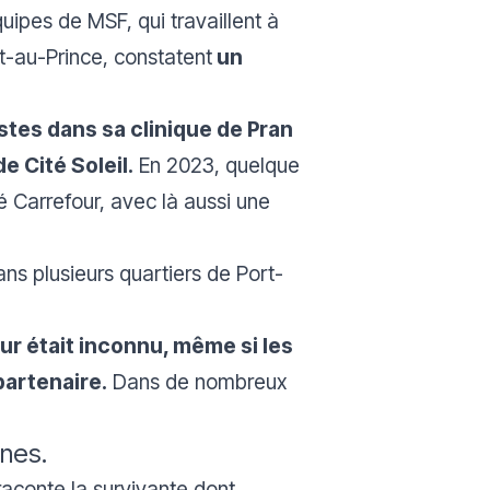
uipes de MSF, qui travaillent à
rt-au-Prince, constatent
un
stes dans sa clinique de Pran
e Cité Soleil.
En 2023, quelque
é Carrefour, avec là aussi une
s plusieurs quartiers de Port-
ur était inconnu, même si les
artenaire.
Dans de nombreux
rnes.
aconte la survivante dont