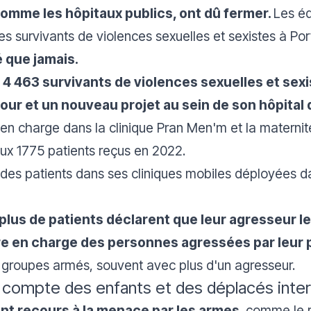
omme les hôpitaux publics, ont dû fermer.
Les éq
les survivants de violences sexuelles et sexistes à Po
 que jamais.
 4 463 survivants de violences sexuelles et sexi
ur et un nouveau projet au sein de son hôpital d
 en charge dans la clinique Pran Men'm et la maternit
ux 1775 patients reçus en 2022.
es patients dans ses cliniques mobiles déployées dan
plus de patients déclarent que leur agresseur le
e en charge des personnes agressées par leur p
s groupes armés, souvent avec plus d'un agresseur.
n compte des enfants et des déplacés inte
t recours à la menace par les armes,
comme le r