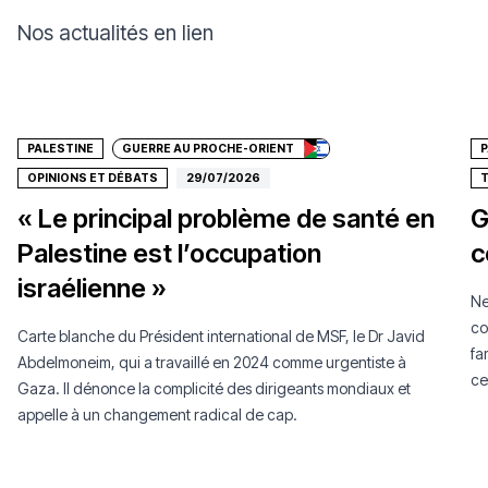
Nos actualités en lien
Faire un don
PALESTINE
GUERRE AU PROCHE-ORIENT
P
OPINIONS ET DÉBATS
29/07/2026
T
« Le principal problème de santé en
G
Palestine est l’occupation
c
israélienne »
Ne
co
Carte blanche du Président international de MSF, le Dr Javid
fa
Abdelmoneim, qui a travaillé en 2024 comme urgentiste à
ce
Gaza. Il dénonce la complicité des dirigeants mondiaux et
au
appelle à un changement radical de cap.